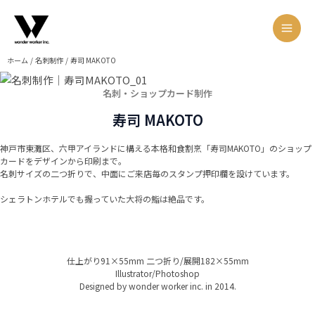
内
メ
Main
容
ニ
Men
を
ュ
ス
ー
ホーム
名刺制作
寿司 MAKOTO
キ
ッ
名刺・ショップカード制作
プ
寿司 MAKOTO
神戸市東灘区、六甲アイランドに構える本格和食割烹「寿司MAKOTO」のショップ
カードをデザインから印刷まで。
名刺サイズの二つ折りで、中面にご来店毎のスタンプ押印欄を設けています。
シェラトンホテルでも握っていた大将の鮨は絶品です。
仕上がり91×55mm 二つ折り/展開182×55mm
Illustrator/Photoshop
Designed by wonder worker inc. in 2014.