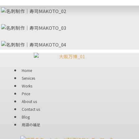
Home
Services
Works
Price
About us
Contact us
Blog
用語の補足